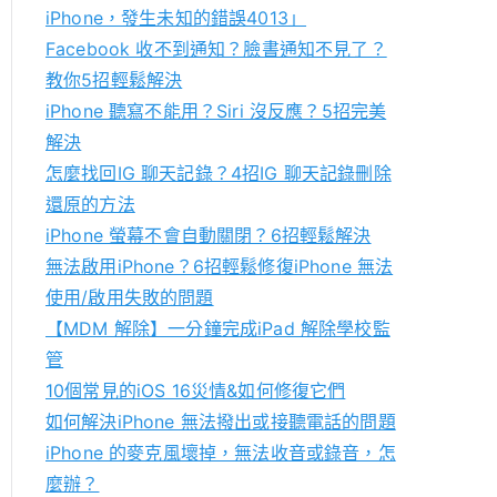
h
iPhone，發生未知的錯誤4013」
f
Facebook 收不到通知？臉書通知不見了？
o
教你5招輕鬆解決
r
iPhone 聽寫不能用？Siri 沒反應？5招完美
:
解決
怎麼找回IG 聊天記錄？4招IG 聊天記錄刪除
還原的方法
iPhone 螢幕不會自動關閉？6招輕鬆解決
無法啟用iPhone？6招輕鬆修復iPhone 無法
使用/啟用失敗的問題
【MDM 解除】一分鐘完成iPad 解除學校監
管
10個常見的iOS 16災情&如何修復它們
如何解決iPhone 無法撥出或接聽電話的問題
iPhone 的麥克風壞掉，無法收音或錄音，怎
麼辦？