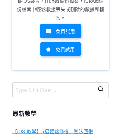
從iOS裝置，iTunes備份檔案，iCloud備
份檔案中輕鬆救援丟失或刪除的數據和檔
案。
免費試用
免費試用
S
e
a
最新教學
r
c
【iOS 教學】5招輕鬆修復「無法回復