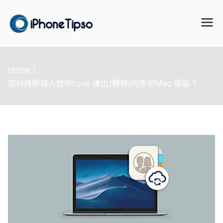
Skip
to
iPhoneTipS
最好的iPhone/iPad/iPod 數據傳
content
輸與恢復、WhatsApp/LINE 資料
o
轉移、手機虛擬定位改變、資料
Home
救援軟體
如何將聯絡人從iPhone 匯出/轉移/同步到Mac 電腦？