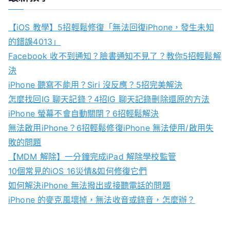
r
c
【iOS 教學】5招輕鬆修復「無法回復iPhone，發生未知
h
的錯誤4013」
f
Facebook 收不到通知？臉書通知不見了？教你5招輕鬆解
o
決
r
iPhone 聽寫不能用？Siri 沒反應？5招完美解決
:
怎麼找回IG 聊天記錄？4招IG 聊天記錄刪除還原的方法
iPhone 螢幕不會自動關閉？6招輕鬆解決
無法啟用iPhone？6招輕鬆修復iPhone 無法使用/啟用失
敗的問題
【MDM 解除】一分鐘完成iPad 解除學校監管
10個常見的iOS 16災情&如何修復它們
如何解決iPhone 無法撥出或接聽電話的問題
iPhone 的麥克風壞掉，無法收音或錄音，怎麼辦？