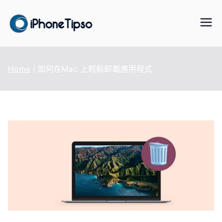
Skip
to
iPhoneTipS
最好的iPhone/iPad/iPod 數據傳
content
輸與恢復、WhatsApp/LINE 資料
o
轉移、手機虛擬定位改變、資料
Home
如何在Mac 上輕鬆卸載應用程式
救援軟體