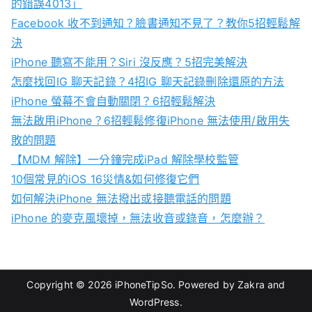
的錯誤4013」
f
Facebook 收不到通知？臉書通知不見了？教你5招輕鬆解
o
決
r
iPhone 聽寫不能用？Siri 沒反應？5招完美解決
:
怎麼找回IG 聊天記錄？4招IG 聊天記錄刪除還原的方法
iPhone 螢幕不會自動關閉？6招輕鬆解決
無法啟用iPhone？6招輕鬆修復iPhone 無法使用/啟用失
敗的問題
【MDM 解除】一分鐘完成iPad 解除學校監管
10個常見的iOS 16災情&如何修復它們
如何解決iPhone 無法撥出或接聽電話的問題
iPhone 的麥克風壞掉，無法收音或錄音，怎麼辦？
Copyright © 2026
iPhoneTipSo
. Powered by
Zakra
and
WordPress
.