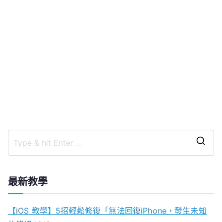
S
e
a
最新教學
r
c
【iOS 教學】5招輕鬆修復「無法回復iPhone，發生未知
h