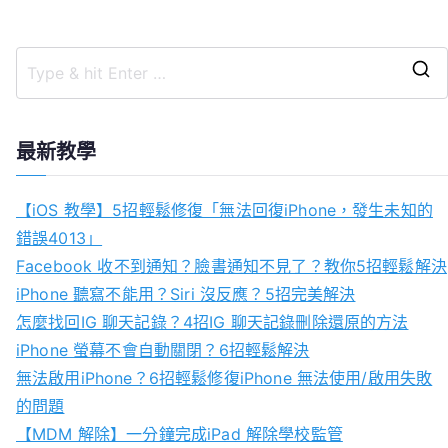
最新教學
【iOS 教學】5招輕鬆修復「無法回復iPhone，發生未知的
錯誤4013」
Facebook 收不到通知？臉書通知不見了？教你5招輕鬆解決
iPhone 聽寫不能用？Siri 沒反應？5招完美解決
怎麼找回IG 聊天記錄？4招IG 聊天記錄刪除還原的方法
iPhone 螢幕不會自動關閉？6招輕鬆解決
無法啟用iPhone？6招輕鬆修復iPhone 無法使用/啟用失敗
的問題
【MDM 解除】一分鐘完成iPad 解除學校監管