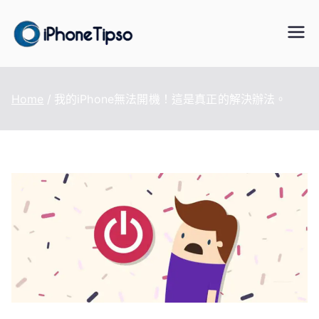
Skip
to
iPhoneTipS
最好的iPhone/iPad/iPod 數據傳
content
輸與恢復、WhatsApp/LINE 資料
o
轉移、手機虛擬定位改變、資料
Home
我的iPhone無法開機！這是真正的解決辦法。
救援軟體