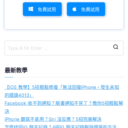
免費試用
免費試用
S
e
a
最新教學
r
c
【iOS 教學】5招輕鬆修復「無法回復iPhone，發生未知
h
的錯誤4013」
f
Facebook 收不到通知？臉書通知不見了？教你5招輕鬆解
o
決
r
iPhone 聽寫不能用？Siri 沒反應？5招完美解決
:
怎麼找回IG 聊天記錄？4招IG 聊天記錄刪除還原的方法