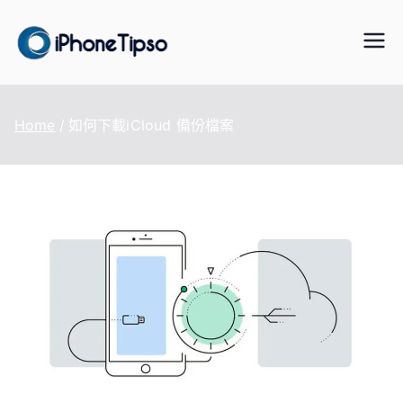
Skip
to
iPhoneTipS
最好的iPhone/iPad/iPod 數據傳
content
輸與恢復、WhatsApp/LINE 資料
o
轉移、手機虛擬定位改變、資料
Home
如何下載iCloud 備份檔案
救援軟體