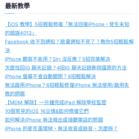
a
最新教學
r
c
【iOS 教學】5招輕鬆修復「無法回復iPhone，發生未知
h
的錯誤4013」
f
Facebook 收不到通知？臉書通知不見了？教你5招輕鬆解
o
決
r
iPhone 聽寫不能用？Siri 沒反應？5招完美解決
:
怎麼找回IG 聊天記錄？4招IG 聊天記錄刪除還原的方法
iPhone 螢幕不會自動關閉？6招輕鬆解決
無法啟用iPhone？6招輕鬆修復iPhone 無法使用/啟用失
敗的問題
【MDM 解除】一分鐘完成iPad 解除學校監管
10個常見的iOS 16災情&如何修復它們
如何解決iPhone 無法撥出或接聽電話的問題
iPhone 的麥克風壞掉，無法收音或錄音，怎麼辦？