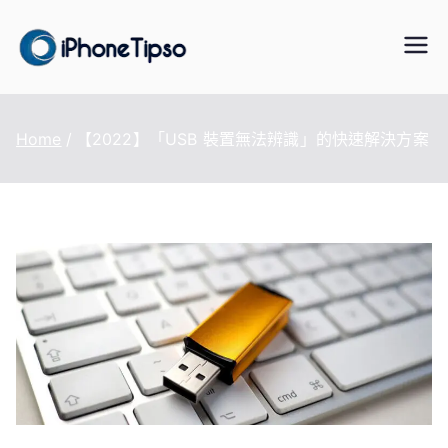
Skip
to
iPhoneTipS
最好的iPhone/iPad/iPod 數據傳
content
輸與恢復、WhatsApp/LINE 資料
o
轉移、手機虛擬定位改變、資料
Home
【2022】「USB 裝置無法辨識」的快速解決方案
救援軟體