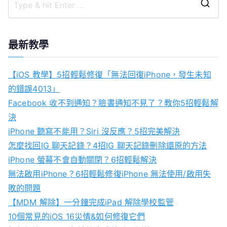
S
e
a
最新教學
r
c
【iOS 教學】5招輕鬆修復「無法回復iPhone，發生未知
h
的錯誤4013」
f
Facebook 收不到通知？臉書通知不見了？教你5招輕鬆解
o
決
r
iPhone 聽寫不能用？Siri 沒反應？5招完美解決
:
怎麼找回IG 聊天記錄？4招IG 聊天記錄刪除還原的方法
iPhone 螢幕不會自動關閉？6招輕鬆解決
無法啟用iPhone？6招輕鬆修復iPhone 無法使用/啟用失
敗的問題
【MDM 解除】一分鐘完成iPad 解除學校監管
10個常見的iOS 16災情&如何修復它們