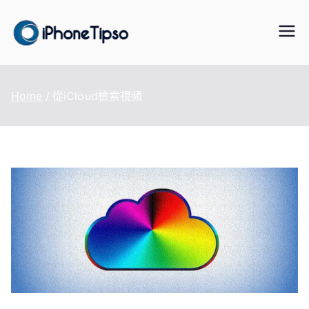
Skip
to
iPhoneTipS
最好的iPhone/iPad/iPod 數據傳
content
輸與恢復、WhatsApp/LINE 資料
o
轉移、手機虛擬定位改變、資料
Home
從iCloud檢索視頻
救援軟體