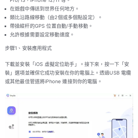
在遊戲中傳送到世界任何地方。
類比沿路線移動（由2個或多個點設定）。
帶操縱杆的GPS 位置自動/手動移動。
允許根據需要設定移動速度。
步驟1、安裝應用程式
下載並安裝「iOS 虛擬定位助手」。接下來，按一下「安
裝」選項並確保它成功安裝在你的電腦上。透過USB 電纜
或其他最佳管道將iPhone 連接到你的電腦。