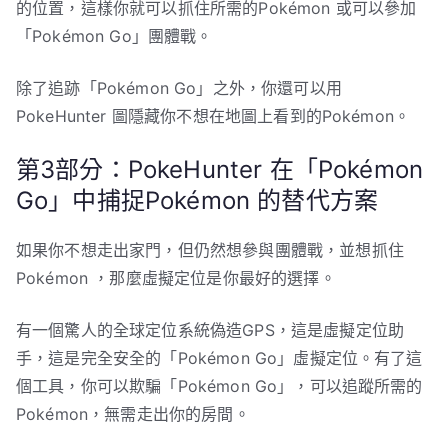
的位置，這樣你就可以抓住所需的Pokémon 或可以參加
「Pokémon Go」團體戰。
除了追跡「Pokémon Go」之外，你還可以用
PokeHunter 圖隱藏你不想在地圖上看到的Pokémon。
第3部分：PokeHunter 在「Pokémon
Go」中捕捉Pokémon 的替代方案
如果你不想走出家門，但仍然想參與團體戰，並想抓住
Pokémon ，那麼虛擬定位是你最好的選擇。
有一個驚人的全球定位系統偽造GPS，這是虛擬定位助
手，這是完全安全的「Pokémon Go」虛擬定位。有了這
個工具，你可以欺騙「Pokémon Go」，可以追蹤所需的
Pokémon，無需走出你的房間。