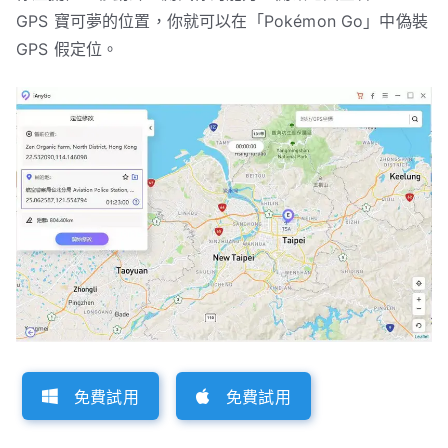
GPS 寶可夢的位置，你就可以在「Pokémon Go」中偽裝
GPS 假定位。
免費試用
免費試用