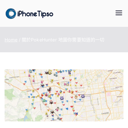
Skip
to
iPhoneTipS
最好的iPhone/iPad/iPod 數據傳
content
輸與恢復、WhatsApp/LINE 資料
o
轉移、手機虛擬定位改變、資料
Home
關於PokeHunter 地圖你需要知道的一切
救援軟體