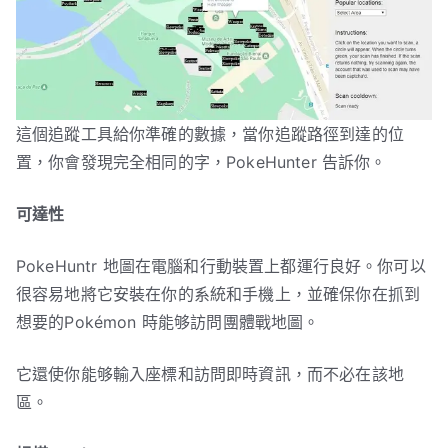
這個追蹤工具給你準確的數據，當你追蹤路徑到達的位
置，你會發現完全相同的字，PokeHunter 告訴你。
可達性
PokeHuntr 地圖在電腦和行動裝置上都運行良好。你可以
很容易地將它安裝在你的系統和手機上，並確保你在抓到
想要的Pokémon 時能够訪問團體戰地圖。
它還使你能够輸入座標和訪問即時資訊，而不必在該地
區。