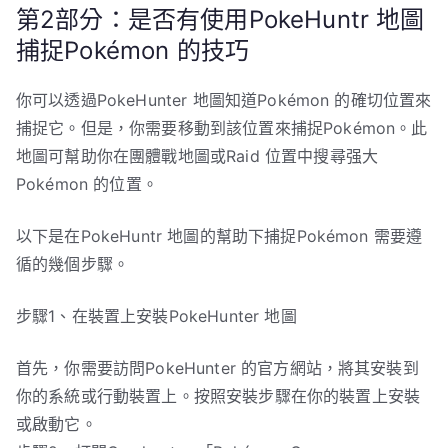
第2部分：是否有使用PokeHuntr 地圖
捕捉Pokémon 的技巧
你可以透過PokeHunter 地圖知道Pokémon 的確切位置來
捕捉它。但是，你需要移動到該位置來捕捉Pokémon。此
地圖可幫助你在團體戰地圖或Raid 位置中搜尋强大
Pokémon 的位置。
以下是在PokeHuntr 地圖的幫助下捕捉Pokémon 需要遵
循的幾個步驟。
步驟1、在裝置上安裝PokeHunter 地圖
首先，你需要訪問PokeHunter 的官方網站，將其安裝到
你的系統或行動裝置上。按照安裝步驟在你的裝置上安裝
或啟動它。