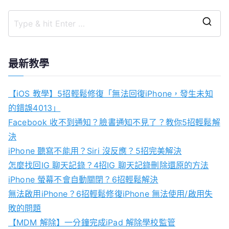
S
e
a
最新教學
r
c
【iOS 教學】5招輕鬆修復「無法回復iPhone，發生未知
h
的錯誤4013」
f
Facebook 收不到通知？臉書通知不見了？教你5招輕鬆解
o
決
r
iPhone 聽寫不能用？Siri 沒反應？5招完美解決
:
怎麼找回IG 聊天記錄？4招IG 聊天記錄刪除還原的方法
iPhone 螢幕不會自動關閉？6招輕鬆解決
無法啟用iPhone？6招輕鬆修復iPhone 無法使用/啟用失
敗的問題
【MDM 解除】一分鐘完成iPad 解除學校監管