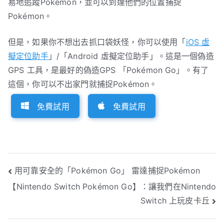
易地追蹤Pokémon，並可以到達他們的位置捕捉
Pokémon。
但是，如果你不想出去抓口袋妖怪，你可以使用「
iOS 虛
擬定位助手
」/「Android 虛擬定位助手」。這是一個偽造
GPS 工具，是最好的偽造GPS 「Pokémon Go」。有了
這個，你可以不出家門就捕捉Pokémon。
免費試用
免費試用
文
用可靠安全的「Pokémon Go」 雷達捕捉Pokémon
【Nintendo Switch Pokémon Go】：讓我們在Nintendo
章
Switch 上玩皮卡丘
導