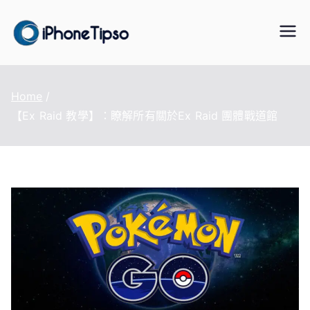
Skip
to
iPhoneTipS
最好的iPhone/iPad/iPod 數據傳
content
輸與恢復、WhatsApp/LINE 資料
o
轉移、手機虛擬定位改變、資料
Home
救援軟體
【Ex Raid 教學】：瞭解所有關於Ex Raid 團體戰道館