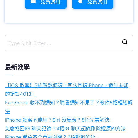
免費試用
免費試用
S
e
a
最新教學
r
c
【iOS 教學】5招輕鬆修復「無法回復iPhone，發生未知
h
的錯誤4013」
f
Facebook 收不到通知？臉書通知不見了？教你5招輕鬆解
o
決
r
iPhone 聽寫不能用？Siri 沒反應？5招完美解決
:
怎麼找回IG 聊天記錄？4招IG 聊天記錄刪除還原的方法
iPhone 螢幕不會自動關閉？6招輕鬆解決