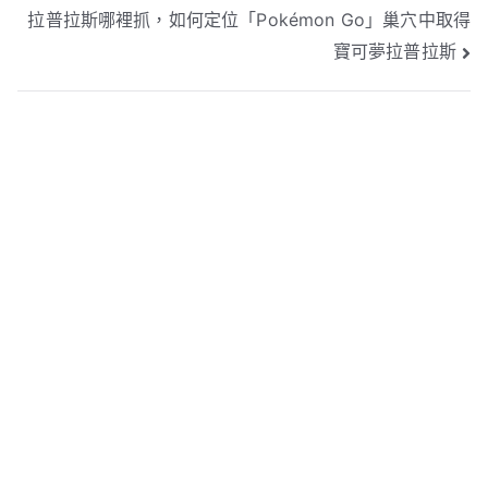
拉普拉斯哪裡抓，如何定位「Pokémon Go」巢穴中取得
章
寶可夢拉普拉斯
導
覽