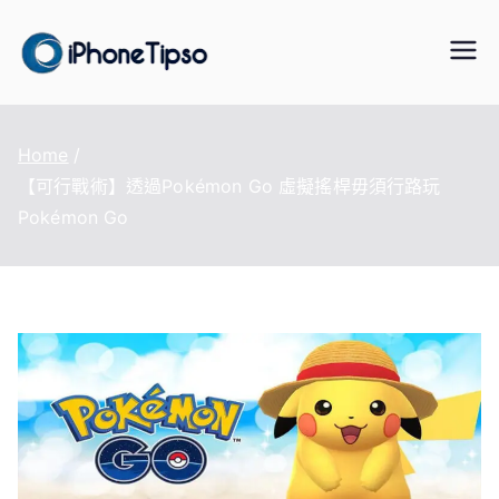
Skip
to
iPhoneTipS
最好的iPhone/iPad/iPod 數據傳
content
輸與恢復、WhatsApp/LINE 資料
o
轉移、手機虛擬定位改變、資料
Home
救援軟體
【可行戰術】透過Pokémon Go 虛擬搖桿毋須行路玩
Pokémon Go