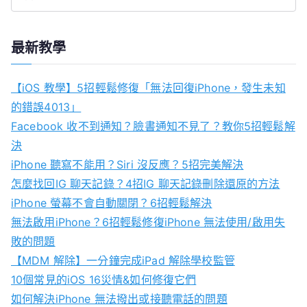
S
e
a
最新教學
r
c
【iOS 教學】5招輕鬆修復「無法回復iPhone，發生未知
h
的錯誤4013」
f
Facebook 收不到通知？臉書通知不見了？教你5招輕鬆解
o
決
r
iPhone 聽寫不能用？Siri 沒反應？5招完美解決
:
怎麼找回IG 聊天記錄？4招IG 聊天記錄刪除還原的方法
iPhone 螢幕不會自動關閉？6招輕鬆解決
無法啟用iPhone？6招輕鬆修復iPhone 無法使用/啟用失
敗的問題
【MDM 解除】一分鐘完成iPad 解除學校監管
10個常見的iOS 16災情&如何修復它們
如何解決iPhone 無法撥出或接聽電話的問題