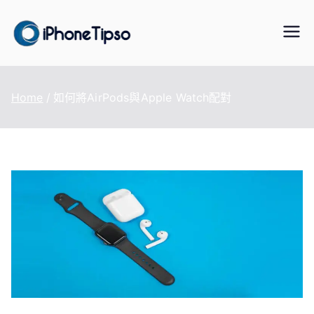
Skip
to
iPhoneTipS
最好的iPhone/iPad/iPod 數據傳
content
輸與恢復、WhatsApp/LINE 資料
o
轉移、手機虛擬定位改變、資料
Home
如何將AirPods與Apple Watch配對
救援軟體