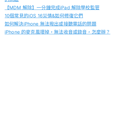
【MDM 解除】一分鐘完成iPad 解除學校監管
10個常見的iOS 16災情&如何修復它們
如何解決iPhone 無法撥出或接聽電話的問題
iPhone 的麥克風壞掉，無法收音或錄音，怎麼辦？