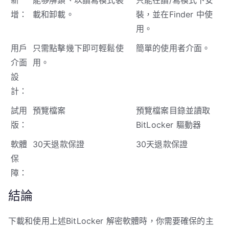
新
能够解鎖、以讀寫模式裝
只能在讀/寫模式下安
增：
載和卸載。
裝，並在Finder 中使
用。
用戶
只需點擊幾下即可輕鬆使
簡單的使用者介面。
介面
用。
設
計：
試用
預覽檔案
預覽檔案目錄並讀取
版：
BitLocker 驅動器
軟體
30天退款保證
30天退款保證
保
障：
結論
下載和使用上述BitLocker 解密軟體時，你需要確保的主