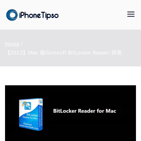
Skip
to
iPhoneTipS
最好的iPhone/iPad/iPod 數據傳
content
輸與恢復、WhatsApp/LINE 資料
o
轉移、手機虛擬定位改變、資料
Home
救援軟體
【2022】Mac 版iSumsoft BitLocker Reader 評測