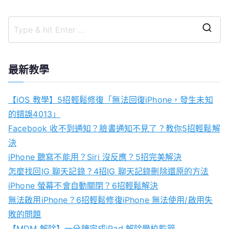
S
e
a
最新教學
r
c
【iOS 教學】5招輕鬆修復「無法回復iPhone，發生未知
h
的錯誤4013」
f
Facebook 收不到通知？臉書通知不見了？教你5招輕鬆解
o
決
r
iPhone 聽寫不能用？Siri 沒反應？5招完美解決
:
怎麼找回IG 聊天記錄？4招IG 聊天記錄刪除還原的方法
iPhone 螢幕不會自動關閉？6招輕鬆解決
無法啟用iPhone？6招輕鬆修復iPhone 無法使用/啟用失
敗的問題
【MDM 解除】一分鐘完成iPad 解除學校監管