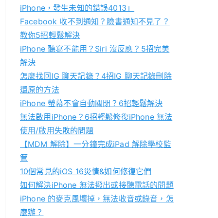
h
iPhone，發生未知的錯誤4013」
f
Facebook 收不到通知？臉書通知不見了？
o
教你5招輕鬆解決
r
iPhone 聽寫不能用？Siri 沒反應？5招完美
:
解決
怎麼找回IG 聊天記錄？4招IG 聊天記錄刪除
還原的方法
iPhone 螢幕不會自動關閉？6招輕鬆解決
無法啟用iPhone？6招輕鬆修復iPhone 無法
使用/啟用失敗的問題
【MDM 解除】一分鐘完成iPad 解除學校監
管
10個常見的iOS 16災情&如何修復它們
如何解決iPhone 無法撥出或接聽電話的問題
iPhone 的麥克風壞掉，無法收音或錄音，怎
麼辦？