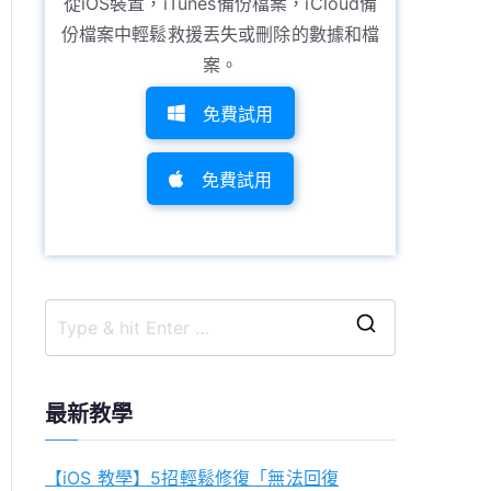
從iOS裝置，iTunes備份檔案，iCloud備
份檔案中輕鬆救援丟失或刪除的數據和檔
案。
免費試用
免費試用
S
e
a
最新教學
r
c
【iOS 教學】5招輕鬆修復「無法回復