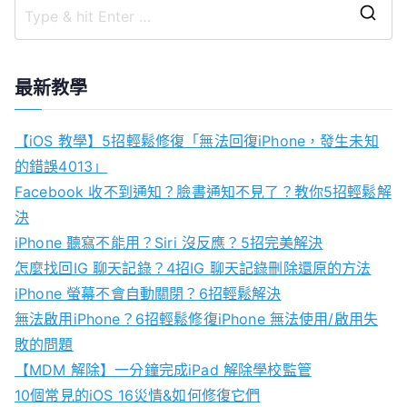
S
e
a
最新教學
r
c
【iOS 教學】5招輕鬆修復「無法回復iPhone，發生未知
h
的錯誤4013」
f
Facebook 收不到通知？臉書通知不見了？教你5招輕鬆解
o
決
r
iPhone 聽寫不能用？Siri 沒反應？5招完美解決
:
怎麼找回IG 聊天記錄？4招IG 聊天記錄刪除還原的方法
iPhone 螢幕不會自動關閉？6招輕鬆解決
無法啟用iPhone？6招輕鬆修復iPhone 無法使用/啟用失
敗的問題
【MDM 解除】一分鐘完成iPad 解除學校監管
10個常見的iOS 16災情&如何修復它們