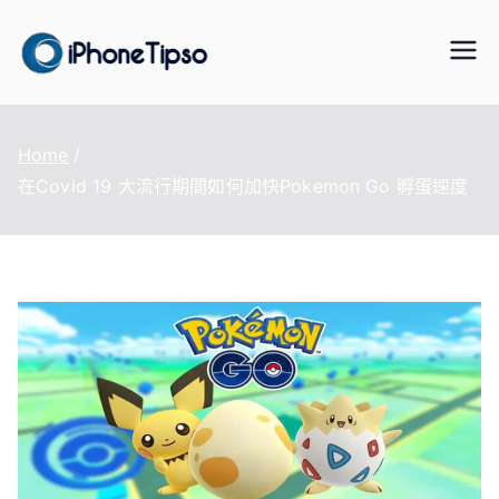
Skip
to
iPhoneTipS
最好的iPhone/iPad/iPod 數據傳
content
輸與恢復、WhatsApp/LINE 資料
o
轉移、手機虛擬定位改變、資料
Home
救援軟體
在Covid 19 大流行期間如何加快Pokemon Go 孵蛋速度