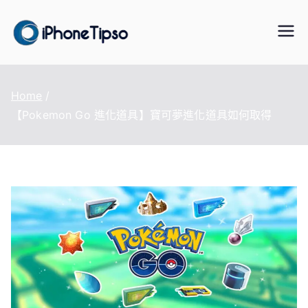
Skip
to
iPhoneTipS
最好的iPhone/iPad/iPod 數據傳
content
輸與恢復、WhatsApp/LINE 資料
o
轉移、手機虛擬定位改變、資料
Home
救援軟體
【Pokemon Go 進化道具】寶可夢進化道具如何取得