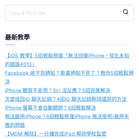
S
e
a
最新教學
r
c
【iOS 教學】5招輕鬆修復「無法回復iPhone，發生未知
h
的錯誤4013」
f
Facebook 收不到通知？臉書通知不見了？教你5招輕鬆解
o
決
r
iPhone 聽寫不能用？Siri 沒反應？5招完美解決
:
怎麼找回IG 聊天記錄？4招IG 聊天記錄刪除還原的方法
iPhone 螢幕不會自動關閉？6招輕鬆解決
無法啟用iPhone？6招輕鬆修復iPhone 無法使用/啟用失
敗的問題
【MDM 解除】一分鐘完成iPad 解除學校監管