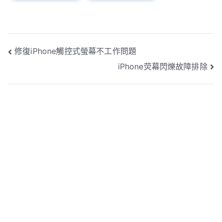
文
修復iPhone觸控式螢幕不工作問題
iPhone荧幕閃爍故障排除
章
導
覽