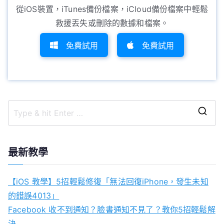
從iOS裝置，iTunes備份檔案，iCloud備份檔案中輕鬆
救援丟失或刪除的數據和檔案。
免費試用
免費試用
S
e
a
最新教學
r
c
【iOS 教學】5招輕鬆修復「無法回復iPhone，發生未知
h
的錯誤4013」
f
Facebook 收不到通知？臉書通知不見了？教你5招輕鬆解
o
決