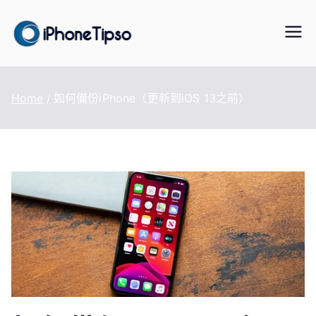
Skip
to
iPhoneTipS
最好的iPhone/iPad/iPod 數據傳
content
輸與恢復、WhatsApp/LINE 資料
o
轉移、手機虛擬定位改變、資料
Home
如何備份iPhone（更新到iOS 13之前）
救援軟體