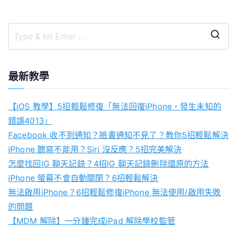
最新教學
【iOS 教學】5招輕鬆修復「無法回復iPhone，發生未知的
錯誤4013」
Facebook 收不到通知？臉書通知不見了？教你5招輕鬆解決
iPhone 聽寫不能用？Siri 沒反應？5招完美解決
怎麼找回IG 聊天記錄？4招IG 聊天記錄刪除還原的方法
iPhone 螢幕不會自動關閉？6招輕鬆解決
無法啟用iPhone？6招輕鬆修復iPhone 無法使用/啟用失敗
的問題
【MDM 解除】一分鐘完成iPad 解除學校監管