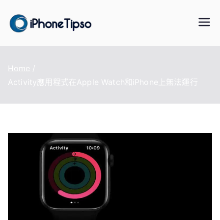
Skip
to
iPhoneTipS
最好的iPhone/iPad/iPod 數據傳
content
輸與恢復、WhatsApp/LINE 資料
o
轉移、手機虛擬定位改變、資料
Home
救援軟體
Activity應用程式在Apple Watch和iPhone上無法運行