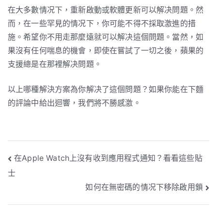
在大多數情况下，重新啟動或軟體更新可以解决問題。然
而，在一些罕見的情况下，你可能不得不採取激進的措
施。希望你不用走那麼遠就可以解决這個問題。當然，如
果沒有任何喘息的機會，即使在嘗試了一切之後，蘋果的
支援總是在那裡解决問題。
以上哪種解決方案為你解决了這個問題？如果你能在下麵
的評論中給出迴響，我們將不勝感激。
文
在Apple Watch上沒有收到應用程式通知？看看這些貼
士
章
如何在無密碼的情况下移除啟用鎖
導